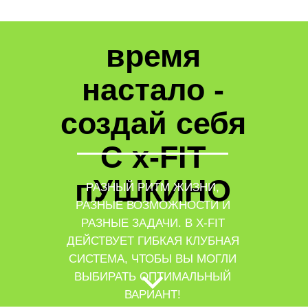
время
настало -
создай себя
С x-FIT
пУШКИНО
РАЗНЫЙ РИТМ ЖИЗНИ,
РАЗНЫЕ ВОЗМОЖНОСТИ И
РАЗНЫЕ ЗАДАЧИ. В X-FIT
ДЕЙСТВУЕТ ГИБКАЯ КЛУБНАЯ
СИСТЕМА, ЧТОБЫ ВЫ МОГЛИ
ВЫБИРАТЬ ОПТИМАЛЬНЫЙ
ВАРИАНТ!