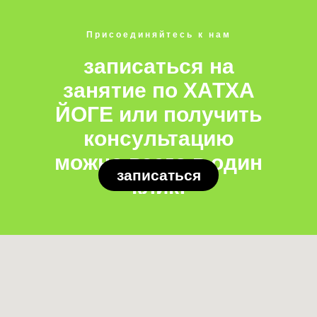
Присоединяйтесь к нам
записаться на
занятие по ХАТХА
ЙОГЕ
или получить
консультацию
можно всего в один
записаться
клик!