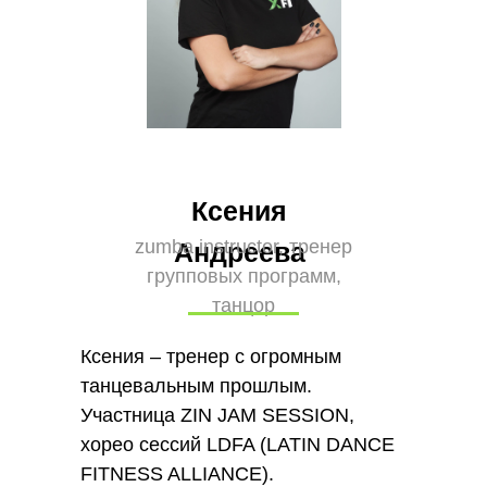
Ксения
zumba instructor, тренер
Андреева
групповых программ,
танцор
Ксения – тренер с огромным
танцевальным прошлым.
Участница ZIN JAM SESSION,
хорео сессий LDFA (LATIN DANCE
FITNESS ALLIANCE).